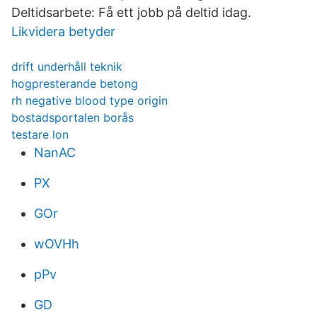
Deltidsarbete: Få ett jobb på deltid idag.
Likvidera betyder
drift underhåll teknik
hogpresterande betong
rh negative blood type origin
bostadsportalen borås
testare lon
NanAC
PX
GOr
wOVHh
pPv
GD